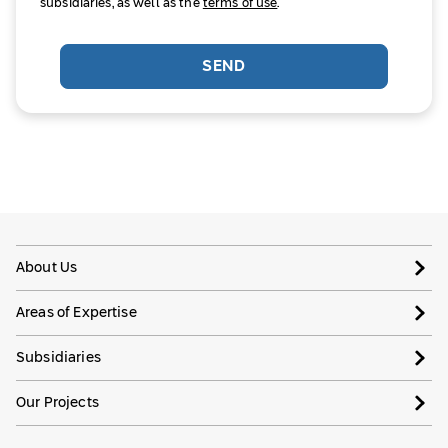
subsidiaries, as well as the
terms of use
.
SEND
About Us
Areas of Expertise
Subsidiaries
Our Projects